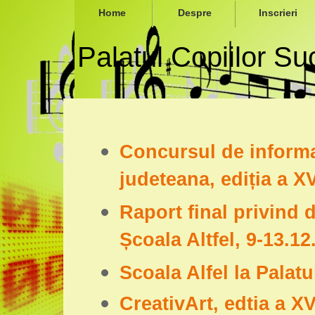
Home
Despre
Inscrieri
Palatul Copiilor S
Concursul de informat
judeteana, ediția a X
Raport final privind
Școala Altfel, 9-13.12
Scoala Alfel la Palat
CreativArt, edtia a XV