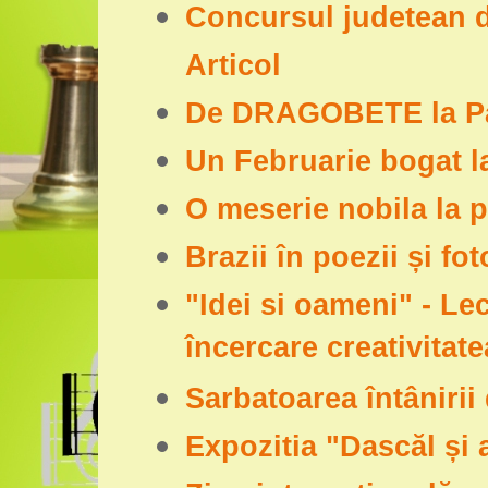
Concursul judetean d
Articol
De DRAGOBETE la Pa
Un Februarie bogat l
O meserie nobila la p
Brazii în poezii și fot
"Idei si oameni" - Lec
încercare creativitat
Sarbatoarea întâniri
Expozitia "Dascăl și 