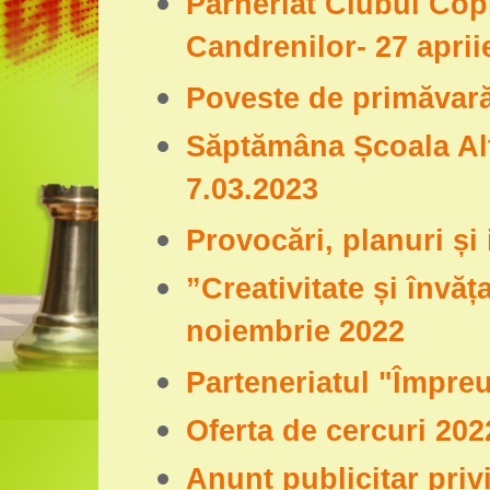
Parneriat Clubul Copi
Candrenilor- 27 aprii
Poveste de primăvară 
Săptămâna Școala Altf
7.03.2023
Provocări, planuri și 
”Creativitate și învă
noiembrie 2022
Parteneriatul "Împre
Oferta de cercuri 202
Anunt publicitar priv