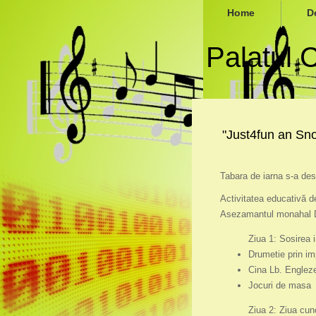
Home
D
Palatul 
"Just4fun an Sno
Tabara de iarna s-a desf
Activitatea educativă de
Asezamantul monahal Do
Ziua 1: Sosirea 
Drumetie prin im
Cina Lb. Englez
Jocuri de masa
Ziua 2: Ziua cuno