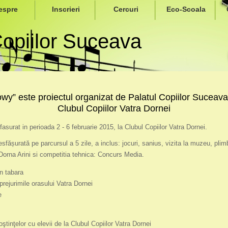
espre
Inscrieri
Cercuri
Eco-Scoala
Copiilor Suceava
wy” este proiectul organizat de Palatul Copiilor Suceava
Clubul Copiilor Vatra Dornei
asurat in perioada 2 - 6 februarie 2015, la Clubul Copiilor Vatra Dornei.
sfășurată pe parcursul a 5 zile, a inclus: jocuri, sanius, vizita la muzeu, plimb
rna Arini si competitia tehnica: Concurs Media.
in tabara
prejurimile orasului Vatra Dornei
e
ştinţelor cu elevii de la Clubul Copiilor Vatra Dornei