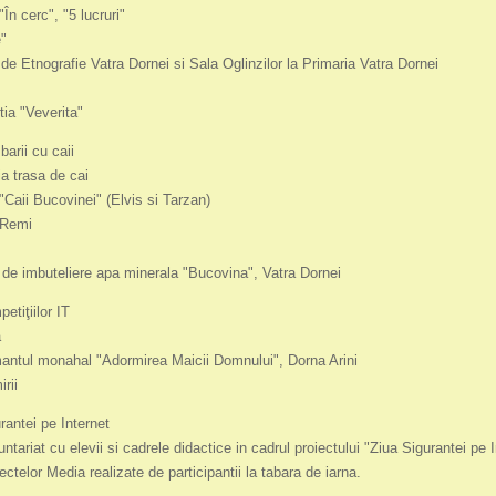
În cerc", "5 lucruri"
e"
 de Etnografie Vatra Dornei si Sala Oglinzilor la Primaria Vatra Dornei
tia "Veverita"
barii cu caii
a trasa de cai
"Caii Bucovinei" (Elvis si Tarzan)
 Remi
a de imbuteliere apa minerala "Bucovina", Vatra Dornei
etiţiilor IT
a
antul monahal "Adormirea Maicii Domnului", Dorna Arini
rii
rantei pe Internet
untariat cu elevii si cadrele didactice in cadrul proiectului "Ziua Sigurantei pe 
ctelor Media realizate de participantii la tabara de iarna.