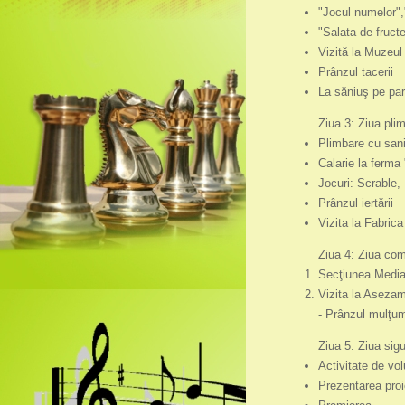
"Jocul numelor","
"Salata de fruct
Vizită la Muzeul
Prânzul tacerii
La săniuş pe par
Ziua 3: Ziua plim
Plimbare cu sani
Calarie la ferma 
Jocuri: Scrable,
Prânzul iertării
Vizita la Fabric
Ziua 4: Ziua comp
Secţiunea Medi
Vizita la Asezam
- Prânzul mulţumi
Ziua 5: Ziua sigu
Activitate de vol
Prezentarea proie